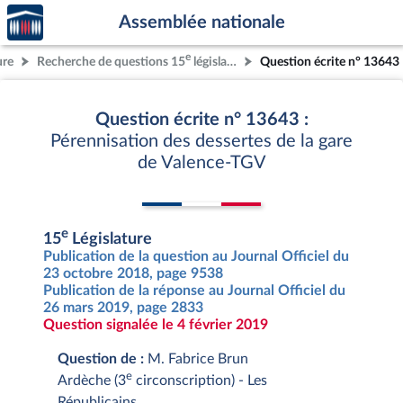
Accèder
Aller au contenu
Aller en bas de la page
Assemblée nationale
à la
page
e
ure
Recherche de questions 15
législature
Question écrite n° 13643
d'accueil
Question écrite n° 13643 :
Pérennisation des dessertes de la gare
de Valence-TGV
e
15
Législature
Publication de la question au Journal Officiel du
23 octobre 2018, page 9538
Publication de la réponse au Journal Officiel du
26 mars 2019, page 2833
Question signalée le 4 février 2019
Question de :
M. Fabrice Brun
e
Ardèche (3
circonscription) - Les
Républicains