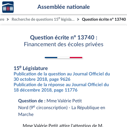
Accèder
Aller au contenu
Aller en bas de la page
Assemblée nationale
à la
page
e
ure
Recherche de questions 15
législature
Question écrite n° 13740
d'accueil
Question écrite n° 13740 :
Financement des écoles privées
e
15
Législature
Publication de la question au Journal Officiel du
30 octobre 2018, page 9626
Publication de la réponse au Journal Officiel du
18 décembre 2018, page 11776
Question de :
Mme Valérie Petit
e
Nord (9
circonscription) - La République en
Marche
Mme Valérie Petit attire l'attention de M.