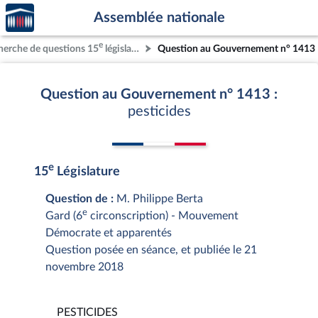
Accèder
Aller au contenu
Aller en bas de la page
Assemblée nationale
à la
page
e
herche de questions 15
législature
Question au Gouvernement n° 1413
d'accueil
Question au Gouvernement n° 1413 :
pesticides
e
15
Législature
Question de :
M. Philippe Berta
e
Gard (6
circonscription) - Mouvement
Démocrate et apparentés
Question posée en séance, et publiée le 21
novembre 2018
PESTICIDES