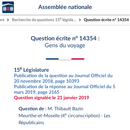
Accèder
Aller au contenu
Aller en bas de la page
Assemblée nationale
à la
page
e
ure
Recherche de questions 15
législature
Question écrite n° 14354
d'accueil
Question écrite n° 14354 :
Gens du voyage
e
15
Législature
Publication de la question au Journal Officiel du
20 novembre 2018, page 10393
Publication de la réponse au Journal Officiel du 5
mars 2019, page 2165
Question signalée le 21 janvier 2019
Question de :
M. Thibault Bazin
e
Meurthe-et-Moselle (4
circonscription) - Les
Républicains