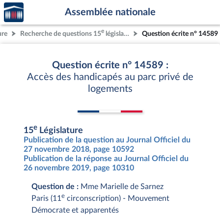
Accèder
Aller au contenu
Aller en bas de la page
Assemblée nationale
à la
page
e
ure
Recherche de questions 15
législature
Question écrite n° 14589
d'accueil
Question écrite n° 14589 :
Accès des handicapés au parc privé de
logements
e
15
Législature
Publication de la question au Journal Officiel du
27 novembre 2018, page 10592
Publication de la réponse au Journal Officiel du
26 novembre 2019, page 10310
Question de :
Mme Marielle de Sarnez
e
Paris (11
circonscription) - Mouvement
Démocrate et apparentés