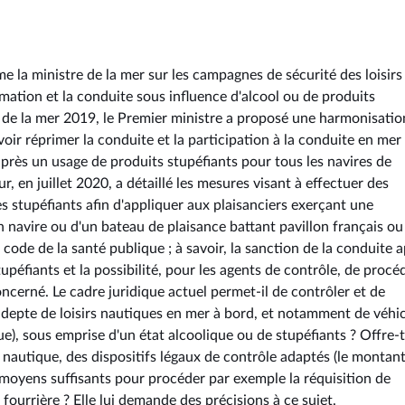
la ministre de la mer sur les campagnes de sécurité des loisirs
ation et la conduite sous influence d'alcool ou de produits
l de la mer 2019, le Premier ministre a proposé une harmonisatio
uvoir réprimer la conduite et la participation à la conduite en mer
 après un usage de produits stupéfiants pour tous les navires de
ur, en juillet 2020, a détaillé les mesures visant à effectuer des
es stupéfiants afin d'appliquer aux plaisanciers exerçant une
n navire ou d'un bateau de plaisance battant pavillon français ou
 code de la santé publique ; à savoir, la sanction de la conduite 
éfiants et la possibilité, pour les agents de contrôle, de procé
ncerné. Le cadre juridique actuel permet-il de contrôler et de
r adepte de loisirs nautiques en mer à bord, et notamment de véhi
), sous emprise d'un état alcoolique ou de stupéfiants ? Offre-t
nautique, des dispositifs légaux de contrôle adaptés (le montan
s moyens suffisants pour procéder par exemple la réquisition de
ourrière ? Elle lui demande des précisions à ce sujet.