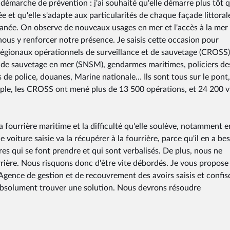
 démarche de prévention : j'ai souhaité qu'elle démarre plus tôt 
ée et qu'elle s'adapte aux particularités de chaque façade littoral
ranée. On observe de nouveaux usages en mer et l'accès à la mer 
ous y renforcer notre présence. Je saisis cette occasion pour
 régionaux opérationnels de surveillance et de sauvetage (CROSS)
le de sauvetage en mer (SNSM), gendarmes maritimes, policiers de
de police, douanes, Marine nationale… Ils sont tous sur le pont, 
mple, les CROSS ont mené plus de 13 500 opérations, et 24 200 v
fourrière maritime et la difficulté qu'elle soulève, notamment e
e voiture saisie va la récupérer à la fourrière, parce qu'il en a bes
es qui se font prendre et qui sont verbalisés. De plus, nous ne
rrière. Nous risquons donc d'être vite débordés. Je vous propose
'Agence de gestion et de recouvrement des avoirs saisis et confi
 absolument trouver une solution. Nous devrons résoudre