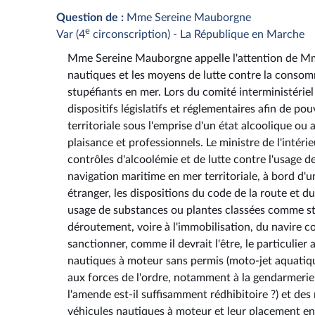
Question de :
Mme Sereine Mauborgne
e
Var (4
circonscription) - La République en Marche
Mme Sereine Mauborgne appelle l'attention de Mme 
nautiques et les moyens de lutte contre la consomm
stupéfiants en mer. Lors du comité interministérie
dispositifs législatifs et réglementaires afin de po
territoriale sous l'emprise d'un état alcoolique ou
plaisance et professionnels. Le ministre de l'intérie
contrôles d'alcoolémie et de lutte contre l'usage d
navigation maritime en mer territoriale, à bord d'u
étranger, les dispositions du code de la route et du
usage de substances ou plantes classées comme stup
déroutement, voire à l'immobilisation, du navire co
sanctionner, comme il devrait l'être, le particulie
nautiques à moteur sans permis (moto-jet aquatique
aux forces de l'ordre, notamment à la gendarmerie 
l'amende est-il suffisamment rédhibitoire ?) et de
véhicules nautiques à moteur et leur placement en f