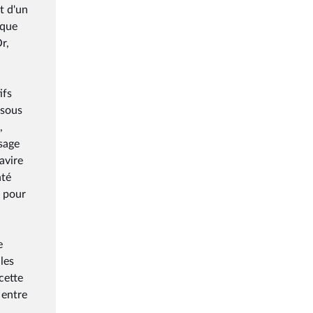
t d'un
ique
r,
ifs
 sous
,
usage
avire
nté
é pour
e
les
cette
 entre