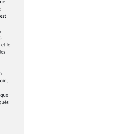
que
e –
est
,
s
et le
ies
n
oin,
 que
squés