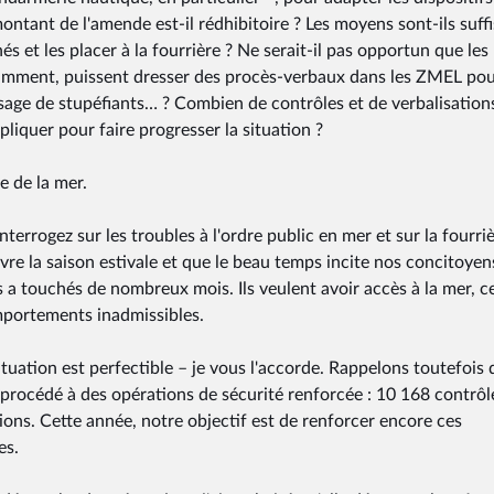
ontant de l'amende est-il rédhibitoire ? Les moyens sont-ils suff
s et les placer à la fourrière ? Ne serait-il pas opportun que les
amment, puissent dresser des procès-verbaux dans les ZMEL pou
usage de stupéfiants… ? Combien de contrôles et de verbalisation
pliquer pour faire progresser la situation ?
e de la mer.
nterrogez sur les troubles à l'ordre public en mer et sur la fourri
re la saison estivale et que le beau temps incite nos concitoyen
s a touchés de nombreux mois. Ils veulent avoir accès à la mer, c
omportements inadmissibles.
situation est perfectible – je vous l'accorde. Rappelons toutefois 
 procédé à des opérations de sécurité renforcée : 10 168 contrôl
tions. Cette année, notre objectif est de renforcer encore ces
es.