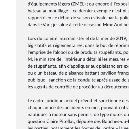
d'équipements légers (ZMEL) ; ou encore à l'exposit
bateau au mouillage – ce dernier exemple n'est ni u
rapporté en ce début de saison estivale par la poli
dans le Var ; je salue à cette occasion Mme Audibe
Lors du comité interministériel de la mer de 2019,
législatifs et réglementaires, dans le but de réprim
l'emprise de l'alcool ou de produits stupéfiants, po
M. le ministre de l'intérieur a détaillé les mesures 
de stupéfiants, afin d'appliquer aux plaisanciers e
ou d'un bateau de plaisance battant pavillon frança
publique : sanction de la conduite après usage de 
les agents de contrôle de procéder au déroutement,
Le cadre juridique actuel prévoit et sanctionne ce
chaque année des accidents en mer, pouvant entraî
nautiques à moteur sans permis, de type motos ou 
question Claire Pitollat, députée des Bouches-du-Rh
les parties, notamment les forces de l'ordre – la g