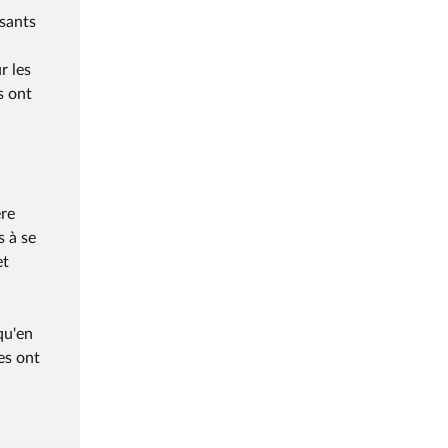
isants
r les
s ont
ère
s à se
et
qu'en
es ont