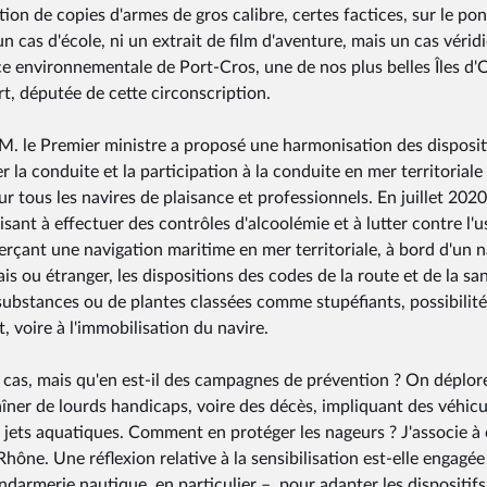
ion de copies d'armes de gros calibre, certes factices, sur le pon
n cas d'école, ni un extrait de film d'aventure, mais un cas vérid
ce environnementale de Port-Cros, une de nos plus belles Îles d'O
rt, députée de cette circonscription.
 M. le Premier ministre a proposé une harmonisation des disposit
er la conduite et la participation à la conduite en mer territoriale
ur tous les navires de plaisance et professionnels. En juillet 2020
visant à effectuer des contrôles d'alcoolémie et à lutter contre l'
xerçant une navigation maritime en mer territoriale, à bord d'un n
is ou étranger, les dispositions des codes de la route et de la sa
substances ou de plantes classées comme stupéfiants, possibilit
 voire à l'immobilisation du navire.
s cas, mais qu'en est-il des campagnes de prévention ? On déplor
ner de lourds handicaps, voire des décès, impliquant des véhicu
jets aquatiques. Comment en protéger les nageurs ? J'associe à 
ône. Une réflexion relative à la sensibilisation est-elle engagée
endarmerie nautique, en particulier –, pour adapter les dispositifs