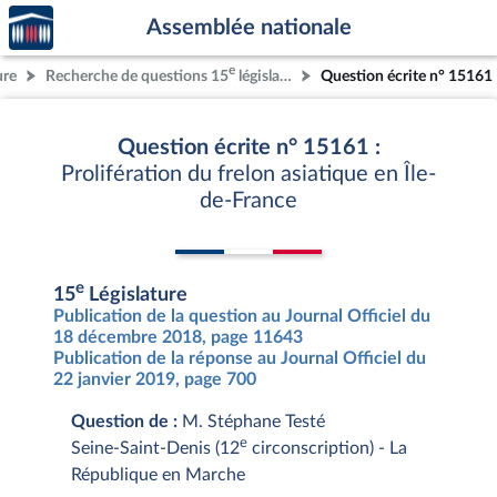
Accèder
Aller au contenu
Aller en bas de la page
Assemblée nationale
à la
page
e
ure
Recherche de questions 15
législature
Question écrite n° 15161
d'accueil
Question écrite n° 15161 :
Prolifération du frelon asiatique en Île-
de-France
e
15
Législature
Publication de la question au Journal Officiel du
18 décembre 2018, page 11643
Publication de la réponse au Journal Officiel du
22 janvier 2019, page 700
Question de :
M. Stéphane Testé
e
Seine-Saint-Denis (12
circonscription) - La
République en Marche