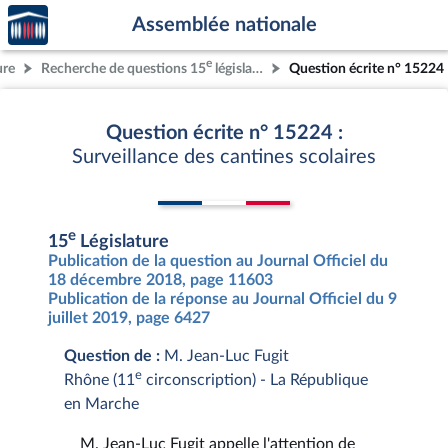
Accèder
Aller au contenu
Aller en bas de la page
Assemblée nationale
à la
page
e
ure
Recherche de questions 15
législature
Question écrite n° 15224
d'accueil
Question écrite n° 15224 :
Surveillance des cantines scolaires
e
15
Législature
Publication de la question au Journal Officiel du
18 décembre 2018, page 11603
Publication de la réponse au Journal Officiel du 9
juillet 2019, page 6427
Question de :
M. Jean-Luc Fugit
e
Rhône (11
circonscription) - La République
en Marche
M. Jean-Luc Fugit appelle l'attention de