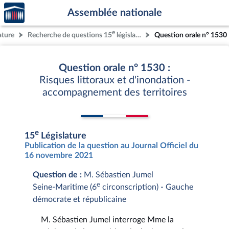
Accèder
Aller au contenu
Aller en bas de la page
Assemblée nationale
à la
page
e
ature
Recherche de questions 15
législature
Question orale n° 1530
d'accueil
Question orale n° 1530 :
Risques littoraux et d'inondation -
accompagnement des territoires
e
15
Législature
Publication de la question au Journal Officiel du
16 novembre 2021
Question de :
M. Sébastien Jumel
e
Seine-Maritime (6
circonscription) - Gauche
démocrate et républicaine
M. Sébastien Jumel interroge Mme la