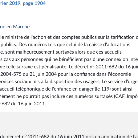
vrier 2019, page 1904
ique en Marche
 ministre de l'action et des comptes publics sur la tarification 
publics. Des numéros tels que celui de la caisse d'allocations
ice, sont malheureusement surtaxés alors que ces accueils
es cas aux personnes qui ne bénéficient pas d'une connexion inte
ne telle surtaxe est pénalisante. Le décret n° 2011-682 du 16 jui
 n° 2004-575 du 21 juin 2004 pour la confiance dans l'économie
ervices sociaux mis à la disposition des usagers. Le service d'urg
d'accueil téléphonique de l'enfance en danger (le 119) sont ainsi
vernement ne pourrait pas inclure ces numéros surtaxés (CAF, Impô
1-682 du 16 juin 2011.
 du décret n° 2011-682 du 16 juin 2011 pris en application de l'a