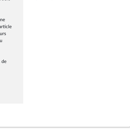
une
rticle
eurs
au
s de