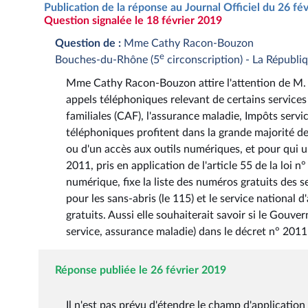
Publication de la réponse au Journal Officiel du 26 fé
Question signalée le 18 février 2019
Question de :
Mme Cathy Racon-Bouzon
e
Bouches-du-Rhône (5
circonscription) - La Républ
Mme Cathy Racon-Bouzon attire l'attention de M. le
appels téléphoniques relevant de certains services 
familiales (CAF), l'assurance maladie, Impôts serv
téléphoniques profitent dans la grande majorité d
ou d'un accès aux outils numériques, et pour qui u
2011, pris en application de l'article 55 de la loi
numérique, fixe la liste des numéros gratuits des s
pour les sans-abris (le 115) et le service national 
gratuits. Aussi elle souhaiterait savoir si le Gou
service, assurance maladie) dans le décret n° 201
Réponse publiée le 26 février 2019
Il n'est pas prévu d'étendre le champ d'application