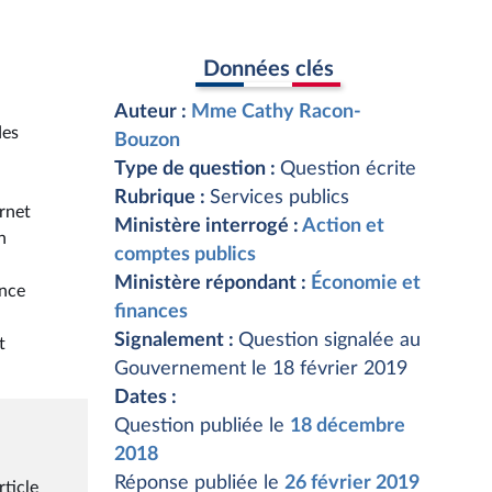
Données clés
Auteur :
Mme Cathy Racon-
des
Bouzon
Type de question :
Question écrite
Rubrique :
Services publics
rnet
Ministère interrogé :
Action et
n
comptes publics
Ministère répondant :
Économie et
ence
finances
Signalement :
Question signalée au
t
Gouvernement le 18 février 2019
Dates :
Question publiée le
18 décembre
2018
Réponse publiée le
26 février 2019
rticle