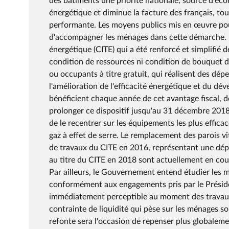
des bâtiments une priorité nationale, source d'éc
énergétique et diminue la facture des français, tou
performante. Les moyens publics mis en œuvre pour
d'accompagner les ménages dans cette démarche. Le 
énergétique (CITE) qui a été renforcé et simplifié
condition de ressources ni condition de bouquet de 
ou occupants à titre gratuit, qui réalisent des dé
l'amélioration de l'efficacité énergétique et du d
bénéficient chaque année de cet avantage fiscal, d
prolonger ce dispositif jusqu'au 31 décembre 2018 
de le recentrer sur les équipements les plus effic
gaz à effet de serre. Le remplacement des parois vit
de travaux du CITE en 2016, représentant une dépens
au titre du CITE en 2018 sont actuellement en cour
Par ailleurs, le Gouvernement entend étudier les m
conformément aux engagements pris par le Préside
immédiatement perceptible au moment des travaux et
contrainte de liquidité qui pèse sur les ménages s
refonte sera l'occasion de repenser plus globalemen