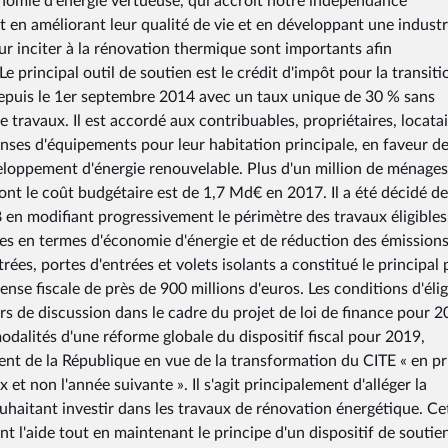
onomie d'énergie vertueuse, qui accroît notre indépendance
t en améliorant leur qualité de vie et en développant une industr
 inciter à la rénovation thermique sont importants afin
principal outil de soutien est le crédit d'impôt pour la transiti
 depuis le 1er septembre 2014 avec un taux unique de 30 % sans
travaux. Il est accordé aux contribuables, propriétaires, locata
penses d'équipements pour leur habitation principale, en faveur d
éveloppement d'énergie renouvelable. Plus d'un million de ménages
ont le coût budgétaire est de 1,7 Md€ en 2017. Il a été décidé de
en modifiant progressivement le périmètre des travaux éligibles,
aces en termes d'économie d'énergie et de réduction des émission
rées, portes d'entrées et volets isolants a constitué le principal
e fiscale de près de 900 millions d'euros. Les conditions d'éligi
s de discussion dans le cadre du projet de loi de finance pour 2
odalités d'une réforme globale du dispositif fiscal pour 2019,
nt de la République en vue de la transformation du CITE « en p
 non l'année suivante ». Il s'agit principalement d'alléger la
ouhaitant investir dans les travaux de rénovation énergétique. Ce
t l'aide tout en maintenant le principe d'un dispositif de soutie