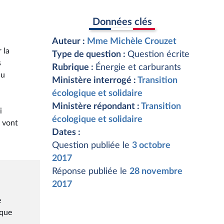
Données clés
Auteur :
Mme Michèle Crouzet
 la
Type de question :
Question écrite
s
Rubrique :
Énergie et carburants
du
Ministère interrogé :
Transition
écologique et solidaire
Ministère répondant :
Transition
i
écologique et solidaire
s vont
Dates :
Question publiée le
3 octobre
2017
Réponse publiée le
28 novembre
2017
e
ique