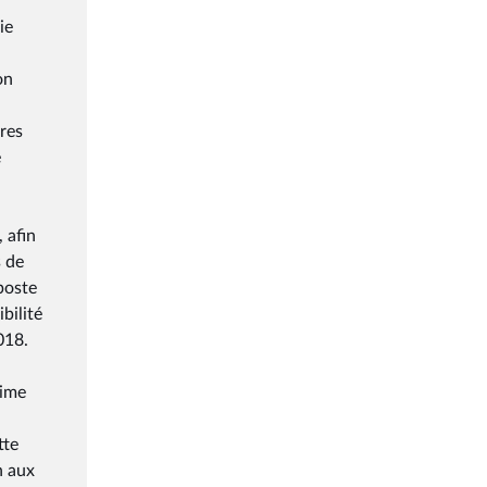
ie
on
ires
e
 afin
s de
 poste
bilité
018.
rime
tte
n aux