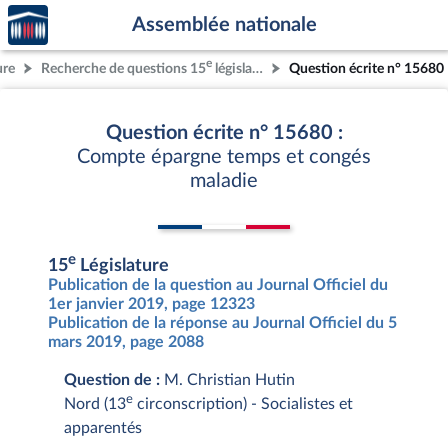
Accèder
Aller au contenu
Aller en bas de la page
Assemblée nationale
à la
page
e
ure
Recherche de questions 15
législature
Question écrite n° 15680
d'accueil
Question écrite n° 15680 :
Compte épargne temps et congés
maladie
e
15
Législature
Publication de la question au Journal Officiel du
1er janvier 2019, page 12323
Publication de la réponse au Journal Officiel du 5
mars 2019, page 2088
Question de :
M. Christian Hutin
e
Nord (13
circonscription) - Socialistes et
apparentés