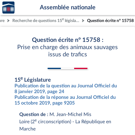
Accèder
Aller au contenu
Aller en bas de la page
Assemblée nationale
à la
page
e
ure
Recherche de questions 15
législature
Question écrite n° 15758
d'accueil
Question écrite n° 15758 :
Prise en charge des animaux sauvages
issus de trafics
e
15
Législature
Publication de la question au Journal Officiel du
8 janvier 2019, page 24
Publication de la réponse au Journal Officiel du
15 octobre 2019, page 9205
Question de :
M. Jean-Michel Mis
e
Loire (2
circonscription) - La République en
Marche