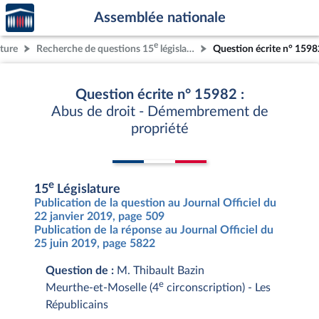
Accèder
Aller au contenu
Aller en bas de la page
Assemblée nationale
à la
page
e
ature
Recherche de questions 15
législature
Question écrite n° 1598
d'accueil
Question écrite n° 15982 :
Abus de droit - Démembrement de
propriété
e
15
Législature
Publication de la question au Journal Officiel du
22 janvier 2019, page 509
Publication de la réponse au Journal Officiel du
25 juin 2019, page 5822
Question de :
M. Thibault Bazin
e
Meurthe-et-Moselle (4
circonscription) - Les
Républicains