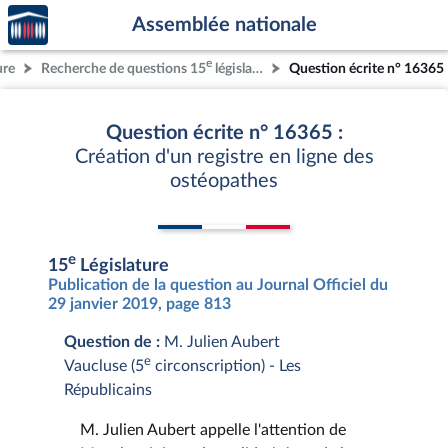
Accèder
Aller au contenu
Aller en bas de la page
Assemblée nationale
à la
page
e
ure
Recherche de questions 15
législature
Question écrite n° 16365
d'accueil
Question écrite n° 16365 :
Création d'un registre en ligne des
ostéopathes
e
15
Législature
Publication de la question au Journal Officiel du
29 janvier 2019, page 813
Question de :
M. Julien Aubert
e
Vaucluse (5
circonscription) - Les
Républicains
M. Julien Aubert appelle l'attention de