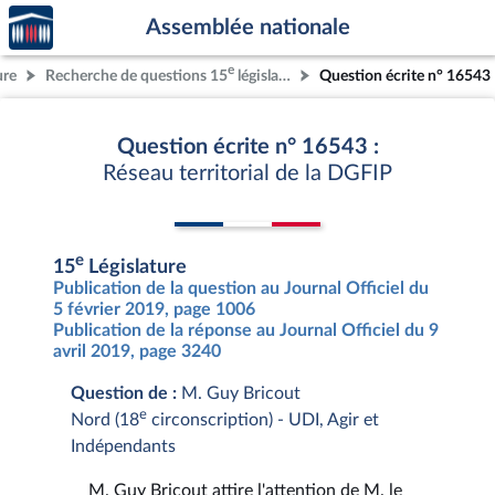
Accèder
Aller au contenu
Aller en bas de la page
Assemblée nationale
à la
page
e
ure
Recherche de questions 15
législature
Question écrite n° 16543
d'accueil
Question écrite n° 16543 :
Réseau territorial de la DGFIP
e
15
Législature
Publication de la question au Journal Officiel du
5 février 2019, page 1006
Publication de la réponse au Journal Officiel du 9
avril 2019, page 3240
Question de :
M. Guy Bricout
e
Nord (18
circonscription) - UDI, Agir et
Indépendants
M. Guy Bricout attire l'attention de M. le