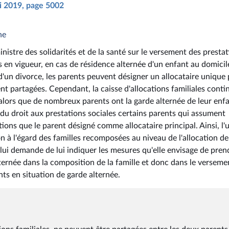
ai 2019, page 5002
he
istre des solidarités et de la santé sur le versement des presta
es en vigueur, en cas de résidence alternée d'un enfant au domicil
d'un divorce, les parents peuvent désigner un allocataire unique
ent partagées. Cependant, la caisse d'allocations familiales conti
re, alors que de nombreux parents ont la garde alternée de leur enfa
re du droit aux prestations sociales certains parents qui assument
ons que le parent désigné comme allocataire principal. Ainsi, l'u
ion à l'égard des familles recomposées au niveau de l'allocation de
lui demande de lui indiquer les mesures qu'elle envisage de pren
lternée dans la composition de la famille et donc dans le verseme
nts en situation de garde alternée.