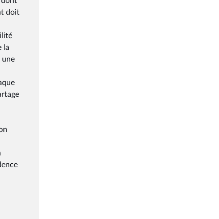
s dont
nt doit
lité
 la
à une
haque
artage
ion
n
idence