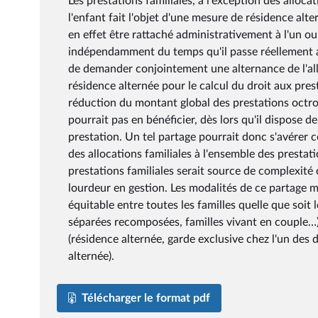
Les prestations familiales, à l'exception des alloc
l'enfant fait l'objet d'une mesure de résidence altern
en effet être rattaché administrativement à l'un ou
indépendamment du temps qu'il passe réellement aup
de demander conjointement une alternance de l'al
résidence alternée pour le calcul du droit aux pre
réduction du montant global des prestations octro
pourrait pas en bénéficier, dès lors qu'il dispose
prestation. Un tel partage pourrait donc s'avérer co
des allocations familiales à l'ensemble des prestat
prestations familiales serait source de complexit
lourdeur en gestion. Les modalités de ce partage m
équitable entre toutes les familles quelle que soit
séparées recomposées, familles vivant en couple…) 
(résidence alternée, garde exclusive chez l'un des 
alternée).
Télécharger le format pdf