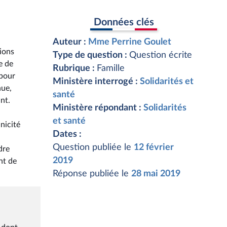
Données clés
Auteur :
Mme Perrine Goulet
tions
Type de question :
Question écrite
e de
Rubrique :
Famille
 pour
Ministère interrogé :
Solidarités et
nue,
santé
nt.
Ministère répondant :
Solidarités
et santé
nicité
Dates :
Question publiée le
12 février
dre
2019
nt de
Réponse publiée le
28 mai 2019