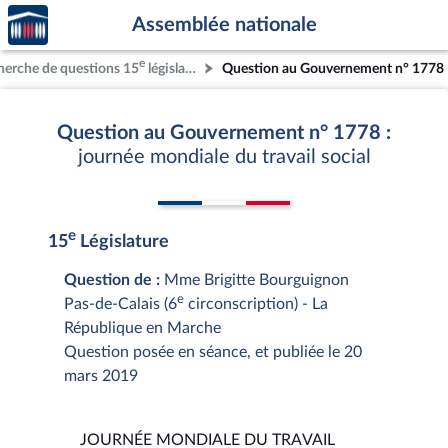
Accèder
Aller au contenu
Aller en bas de la page
Assemblée nationale
à la
page
e
herche de questions 15
législature
Question au Gouvernement n° 1778
d'accueil
Question au Gouvernement n° 1778 :
journée mondiale du travail social
e
15
Législature
Question de :
Mme Brigitte Bourguignon
e
Pas-de-Calais (6
circonscription) - La
République en Marche
Question posée en séance, et publiée le 20
mars 2019
JOURNÉE MONDIALE DU TRAVAIL