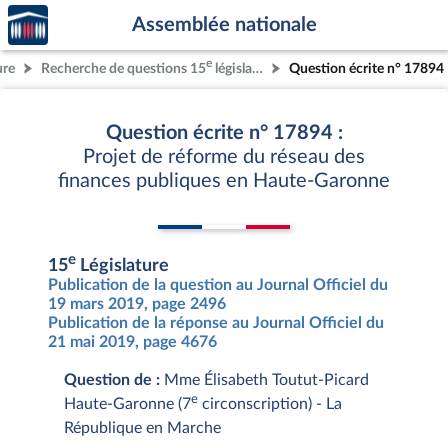
Accèder
Aller au contenu
Aller en bas de la page
Assemblée nationale
à la
page
e
ure
Recherche de questions 15
législature
Question écrite n° 17894
d'accueil
Question écrite n° 17894 :
Projet de réforme du réseau des
finances publiques en Haute-Garonne
e
15
Législature
Publication de la question au Journal Officiel du
19 mars 2019, page 2496
Publication de la réponse au Journal Officiel du
21 mai 2019, page 4676
Question de :
Mme Élisabeth Toutut-Picard
e
Haute-Garonne (7
circonscription) - La
République en Marche