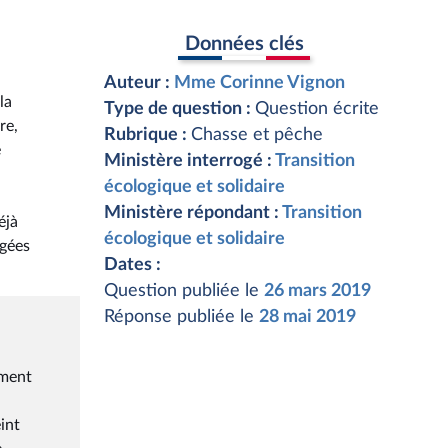
Données clés
Auteur :
Mme Corinne Vignon
la
Type de question :
Question écrite
re,
Rubrique :
Chasse et pêche
e
Ministère interrogé :
Transition
écologique et solidaire
Ministère répondant :
Transition
éjà
écologique et solidaire
agées
Dates :
Question publiée le
26 mars 2019
Réponse publiée le
28 mai 2019
ement
int