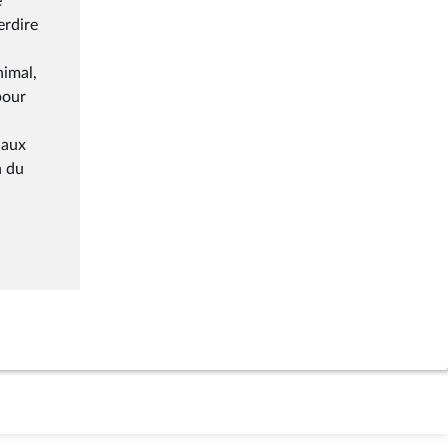
e
erdire
nimal,
pour
 aux
n du