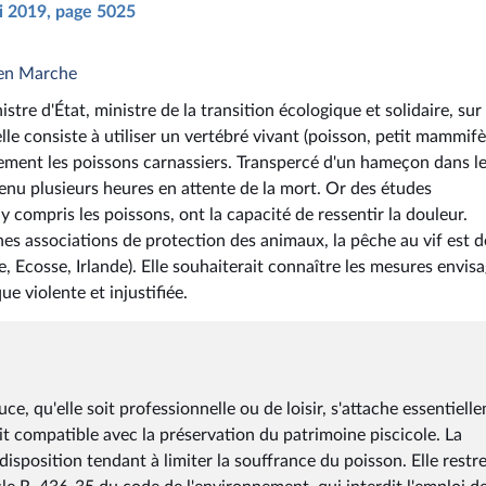
ai 2019, page 5025
 en Marche
tre d'État, ministre de la transition écologique et solidaire, sur 
le consiste à utiliser un vertébré vivant (poisson, petit mammifè
cement les poissons carnassiers. Transpercé d'un hameçon dans l
enu plusieurs heures en attente de la mort. Or des études
compris les poissons, ont la capacité de ressentir la douleur.
es associations de protection des animaux, la pêche au vif est d
, Ecosse, Irlande). Elle souhaiterait connaître les mesures envis
e violente et injustifiée.
e, qu'elle soit professionnelle ou de loisir, s'attache essentiell
oit compatible avec la préservation du patrimoine piscicole. La
sposition tendant à limiter la souffrance du poisson. Elle restre