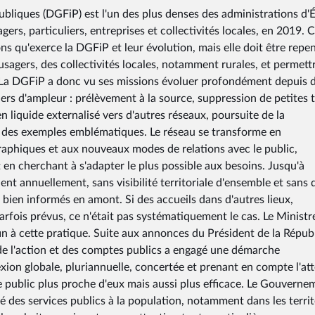
ubliques (DGFiP) est l'un des plus denses des administrations d'
ers, particuliers, entreprises et collectivités locales, en 2019. C
ns qu'exerce la DGFiP et leur évolution, mais elle doit être repe
sagers, des collectivités locales, notamment rurales, et permett
s. La DGFiP a donc vu ses missions évoluer profondément depuis 
ers d'ampleur : prélèvement à la source, suppression de petites 
 liquide externalisé vers d'autres réseaux, poursuite de la
nt des exemples emblématiques. Le réseau se transforme en
phiques et aux nouveaux modes de relations avec le public,
en cherchant à s'adapter le plus possible aux besoins. Jusqu'à
ent annuellement, sans visibilité territoriale d'ensemble et sans 
s bien informés en amont. Si des accueils dans d'autres lieux,
arfois prévus, ce n'était pas systématiquement le cas. Le Ministr
fin à cette pratique. Suite aux annonces du Président de la Répub
e de l'action et des comptes publics a engagé une démarche
xion globale, pluriannuelle, concertée et prenant en compte l'at
e public plus proche d'eux mais aussi plus efficace. Le Gouverne
té des services publics à la population, notamment dans les territ