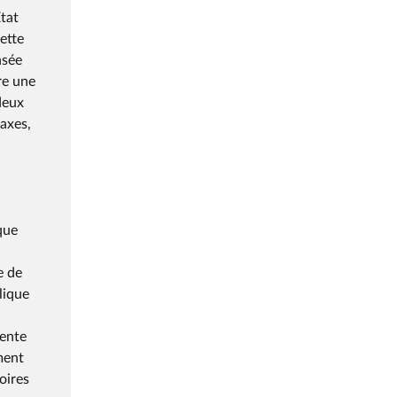
État
ette
nsée
re une
deux
taxes,
que
e de
lique
tente
ment
oires