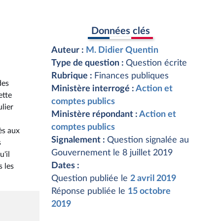
Données clés
Auteur :
M. Didier Quentin
Type de question :
Question écrite
Rubrique :
Finances publiques
des
Ministère interrogé :
Action et
ette
comptes publics
lier
Ministère répondant :
Action et
comptes publics
ès aux
Signalement :
Question signalée au
s
Gouvernement le 8 juillet 2019
'il
Dates :
s les
Question publiée le
2 avril 2019
Réponse publiée le
15 octobre
2019