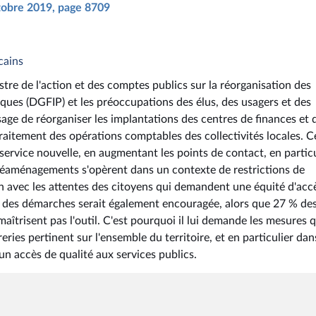
ctobre 2019, page 8709
cains
stre de l'action et des comptes publics sur la réorganisation des
iques (DGFIP) et les préoccupations des élus, des usagers et des
sage de réorganiser les implantations des centres de finances et 
traitement des opérations comptables des collectivités locales. C
service nouvelle, en augmentant les points de contact, en particu
 réaménagements s'opèrent dans un contexte de restrictions de
 avec les attentes des citoyens qui demandent une équité d'acc
on des démarches serait également encouragée, alors que 27 % de
aîtrisent pas l'outil. C'est pourquoi il lui demande les mesures qu
ies pertinent sur l'ensemble du territoire, et en particulier dan
un accès de qualité aux services publics.