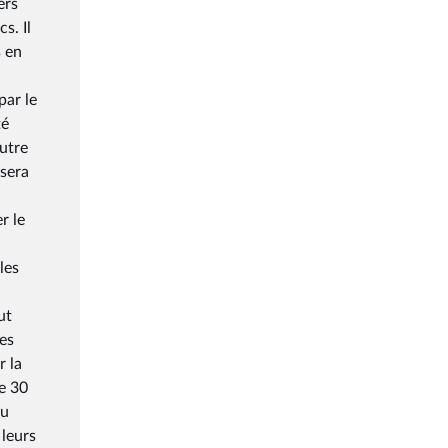
ers
s. Il
s en
par le
té
autre
 sera
r le
les
ut
des
r la
e 30
au
 leurs