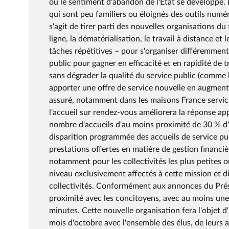
où le sentiment d'abandon de l'État se développe. I
qui sont peu familiers ou éloignés des outils numér
s'agit de tirer parti des nouvelles organisations
ligne, la dématérialisation, le travail à distance 
tâches répétitives – pour s'organiser différemment 
public pour gagner en efficacité et en rapidité de t
sans dégrader la qualité du service public (comme l
apporter une offre de service nouvelle en augmenta
assuré, notamment dans les maisons France services
l'accueil sur rendez-vous améliorera la réponse ap
nombre d'accueils d'au moins proximité de 30 % d'i
disparition programmée des accueils de service pub
prestations offertes en matière de gestion financiè
notamment pour les collectivités les plus petites ou
niveau exclusivement affectés à cette mission et di
collectivités. Conformément aux annonces du Présid
proximité avec les concitoyens, avec au moins une
minutes. Cette nouvelle organisation fera l'objet 
mois d'octobre avec l'ensemble des élus, de leurs a