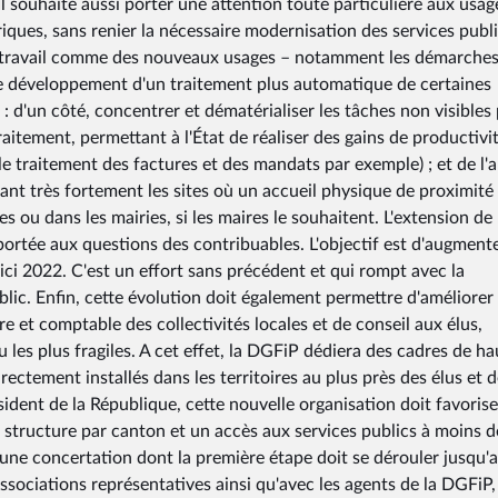
l souhaite aussi porter une attention toute particulière aux usag
iques, sans renier la nécessaire modernisation des services public
 du travail comme des nouveaux usages – notamment les démarche
et le développement d'un traitement plus automatique de certaines
: d'un côté, concentrer et dématérialiser les tâches non visibles 
raitement, permettant à l'État de réaliser des gains de productivi
e traitement des factures et des mandats par exemple) ; et de l'
nt très fortement les sites où un accueil physique de proximité
 ou dans les mairies, si les maires le souhaitent. L'extension de
portée aux questions des contribuables. L'objectif est d'augmente
ci 2022. C'est un effort sans précédent et qui rompt avec la
lic. Enfin, cette évolution doit également permettre d'améliorer 
re et comptable des collectivités locales et de conseil aux élus,
 les plus fragiles. A cet effet, la DGFiP dédiera des cadres de ha
rectement installés dans les territoires au plus près des élus et 
ent de la République, cette nouvelle organisation doit favorise
 structure par canton et un accès aux services publics à moins d
d'une concertation dont la première étape doit se dérouler jusqu'
ssociations représentatives ainsi qu'avec les agents de la DGFiP,