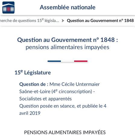
Accèder
Aller au contenu
Aller en bas de la page
Assemblée nationale
à la
page
e
herche de questions 15
législature
Question au Gouvernement n° 1848
d'accueil
Question au Gouvernement n° 1848 :
pensions alimentaires impayées
e
15
Législature
Question de :
Mme Cécile Untermaier
e
Saône-et-Loire (4
circonscription) -
Socialistes et apparentés
Question posée en séance, et publiée le 4
avril 2019
PENSIONS ALIMENTAIRES IMPAYÉES