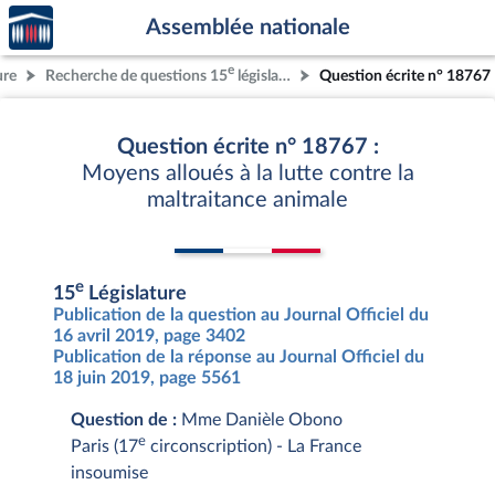
Accèder
Aller au contenu
Aller en bas de la page
Assemblée nationale
à la
page
e
ure
Recherche de questions 15
législature
Question écrite n° 18767
d'accueil
Question écrite n° 18767 :
Moyens alloués à la lutte contre la
maltraitance animale
e
15
Législature
Publication de la question au Journal Officiel du
16 avril 2019, page 3402
Publication de la réponse au Journal Officiel du
18 juin 2019, page 5561
Question de :
Mme Danièle Obono
e
Paris (17
circonscription) - La France
insoumise