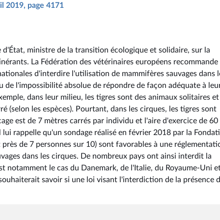
ril 2019, page 4171
 d'État, ministre de la transition écologique et solidaire, sur la
tinérants. La Fédération des vétérinaires européens recommande
tionales d'interdire l'utilisation de mammifères sauvages dans l
u de l'impossibilité absolue de répondre de façon adéquate à leu
mple, dans leur milieu, les tigres sont des animaux solitaires et
ré (selon les espèces). Pourtant, dans les cirques, les tigres sont
cage est de 7 mètres carrés par individu et l'aire d'exercice de 60
 lui rappelle qu'un sondage réalisé en février 2018 par la Fondat
it près de 7 personnes sur 10) sont favorables à une réglementati
uvages dans les cirques. De nombreux pays ont ainsi interdit la
st notamment le cas du Danemark, de l'Italie, du Royaume-Uni e
 souhaiterait savoir si une loi visant l'interdiction de la présence 