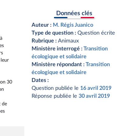
Données clés
Auteur :
M. Régis Juanico
Type de question :
Question écrite
 à
Rubrique :
Animaux
es
Ministère interrogé :
Transition
rs
écologique et solidaire
 leur
Ministère répondant :
Transition
écologique et solidaire
Dates :
ion 30
Question publiée le
16 avril 2019
on
Réponse publiée le
30 avril 2019
t de
des