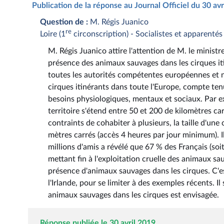
Publication de la réponse au Journal Officiel du 30 av
Question de :
M. Régis Juanico
re
Loire (1
circonscription) - Socialistes et apparentés
M. Régis Juanico attire l'attention de M. le ministre
présence des animaux sauvages dans les cirques i
toutes les autorités compétentes européennes et na
cirques itinérants dans toute l'Europe, compte ten
besoins physiologiques, mentaux et sociaux. Par exe
territoire s'étend entre 50 et 200 de kilomètres car
contraints de cohabiter à plusieurs, la taille d'une 
mètres carrés (accès 4 heures par jour minimum). Il
millions d'amis a révélé que 67 % des Français (so
mettant fin à l'exploitation cruelle des animaux sa
présence d'animaux sauvages dans les cirques. C'e
l'Irlande, pour se limiter à des exemples récents. Il
animaux sauvages dans les cirques est envisagée.
Réponse publiée le 30 avril 2019