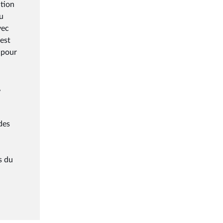
ation
u
vec
est
 pour
,
des
s du