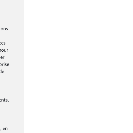
ions
ces
 pour
ser
prise
de
ents,
, en