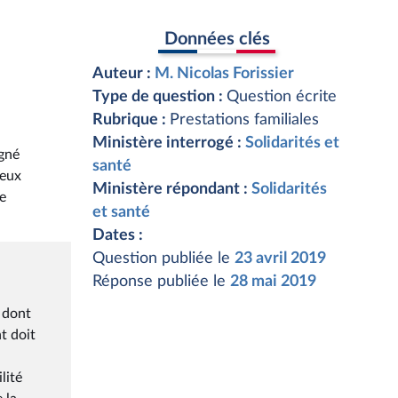
Données clés
Auteur :
M. Nicolas Forissier
Type de question :
Question écrite
Rubrique :
Prestations familiales
Ministère interrogé :
Solidarités et
igné
santé
deux
Ministère répondant :
Solidarités
re
et santé
Dates :
Question publiée le
23 avril 2019
Réponse publiée le
28 mai 2019
s dont
nt doit
lité