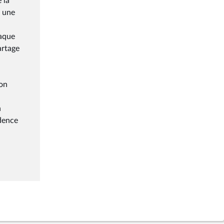
 la
à une
haque
artage
ion
n
idence