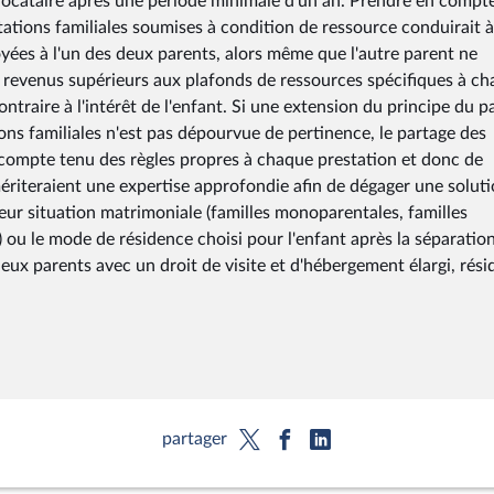
locataire après une période minimale d'un an. Prendre en compte
stations familiales soumises à condition de ressource conduirait 
yées à l'un des deux parents, alors même que l'autre parent ne
 de revenus supérieurs aux plafonds de ressources spécifiques à c
ntraire à l'intérêt de l'enfant. Si une extension du principe du p
ions familiales n'est pas dépourvue de pertinence, le partage des
é compte tenu des règles propres à chaque prestation et donc de
ériteraient une expertise approfondie afin de dégager une solut
 leur situation matrimoniale (familles monoparentales, familles
ou le mode de résidence choisi pour l'enfant après la séparatio
deux parents avec un droit de visite et d'hébergement élargi, rés
partager