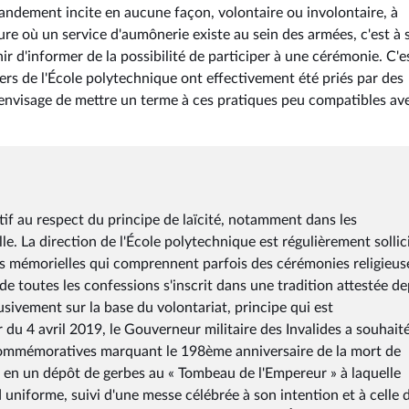
mmandement incite en aucune façon, volontaire ou involontaire, à
ure où un service d'aumônerie existe au sein des armées, c'est à 
r d'informer de la possibilité de participer à une cérémonie. C'e
iers de l'École polytechnique ont effectivement été priés par des
 envisage de mettre un terme à ces pratiques peu compatibles ave
tif au respect du principe de laïcité, notamment dans les
e. La direction de l'École polytechnique est régulièrement sollic
ées mémorielles qui comprennent parfois des cérémonies religieus
e toutes les confessions s'inscrit dans une tradition attestée de
lusivement sur la base du volontariat, principe qui est
 du 4 avril 2019, le Gouverneur militaire des Invalides a souhait
commémoratives marquant le 198ème anniversaire de la mort de
en un dépôt de gerbes au « Tombeau de l'Empereur » à laquelle
 uniforme, suivi d'une messe célébrée à son intention et à celle 