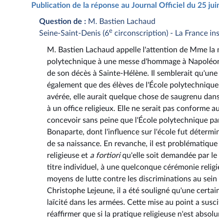
Publication de la réponse au Journal Officiel du 25 ju
Question de :
M. Bastien Lachaud
e
Seine-Saint-Denis (6
circonscription) - La France i
M. Bastien Lachaud appelle l'attention de Mme la mi
polytechnique à une messe d'hommage à Napoléon 
de son décès à Sainte-Hélène. Il semblerait qu'une
également que des élèves de l'École polytechnique 
avérée, elle aurait quelque chose de saugrenu dans 
à un office religieux. Elle ne serait pas conforme au
concevoir sans peine que l'École polytechnique 
Bonaparte, dont l'influence sur l'école fut déterm
de sa naissance. En revanche, il est problématique
religieuse et
a fortiori
qu'elle soit demandée par le 
titre individuel, à une quelconque cérémonie religi
moyens de lutte contre les discriminations au sein
Christophe Lejeune, il a été souligné qu'une certai
laïcité dans les armées. Cette mise au point a sus
réaffirmer que si la pratique religieuse n'est abso