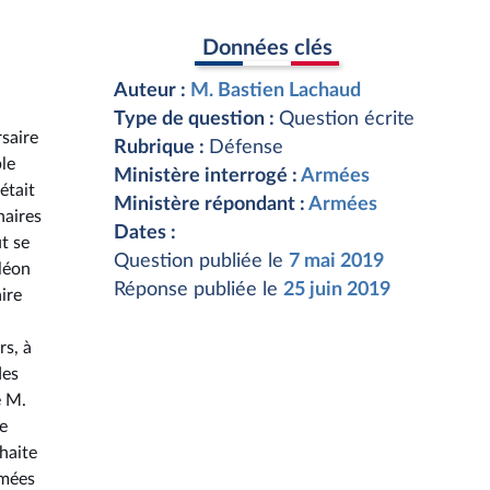
Données clés
Auteur :
M. Bastien Lachaud
Type de question :
Question écrite
saire
Rubrique :
Défense
ble
Ministère interrogé :
Armées
était
Ministère répondant :
Armées
naires
Dates :
ut se
Question publiée le
7 mai 2019
léon
Réponse publiée le
25 juin 2019
ire
rs, à
des
e M.
de
haite
rmées