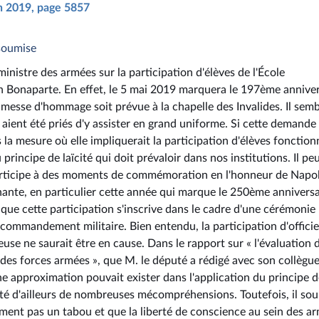
in 2019, page 5857
nsoumise
nistre des armées sur la participation d'élèves de l'École
Bonaparte. En effet, le 5 mai 2019 marquera le 197ème anniver
 messe d'hommage soit prévue à la chapelle des Invalides. Il sem
aient été priés d'y assister en grand uniforme. Si cette demande 
la mesure où elle impliquerait la participation d'élèves fonction
 principe de laïcité qui doit prévaloir dans nos institutions. Il pe
participe à des moments de commémoration en l'honneur de Napo
inante, en particulier cette année qui marque le 250ème anniversa
 que cette participation s'inscrive dans le cadre d'une cérémonie
commandement militaire. Bien entendu, la participation d'officie
euse ne saurait être en cause. Dans le rapport sur « l'évaluation 
 des forces armées », que M. le député a rédigé avec son collègu
ne approximation pouvait exister dans l'application du principe 
cité d'ailleurs de nombreuses mécompréhensions. Toutefois, il sou
lument pas un tabou et que la liberté de conscience au sein des a