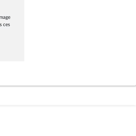
mmage
s ces