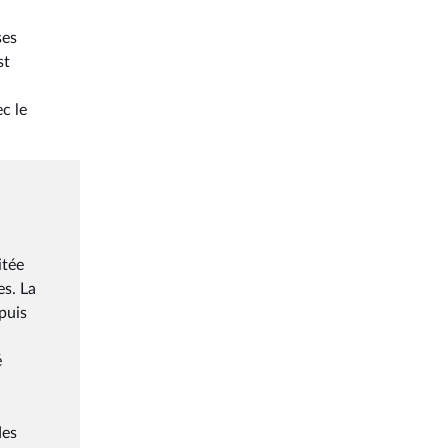
ses
st
c le
itée
es. La
puis
é
des