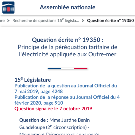
Accèder
Aller au contenu
Aller en bas de la page
Assemblée nationale
à la
page
e
ure
Recherche de questions 15
législature
Question écrite n° 19350
d'accueil
Question écrite n° 19350 :
Principe de la péréquation tarifaire de
l'électricité appliquée aux Outre-mer
e
15
Législature
Publication de la question au Journal Officiel du
7 mai 2019, page 4248
Publication de la réponse au Journal Officiel du 4
février 2020, page 910
Question signalée le 7 octobre 2019
Question de :
Mme Justine Benin
e
Guadeloupe (2
circonscription) -
Mouvement Démocrate et apparentés