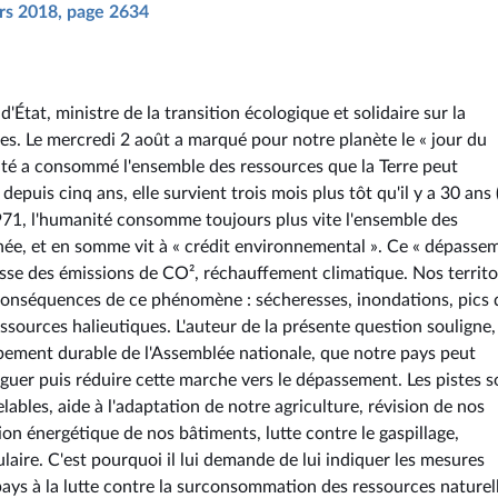
ars 2018, page 2634
d'État, ministre de la transition écologique et solidaire sur la
es. Le mercredi 2 août a marqué pour notre planète le « jour du
ité a consommé l'ensemble des ressources que la Terre peut
depuis cinq ans, elle survient trois mois plus tôt qu'il y a 30 ans 
71, l'humanité consomme toujours plus vite l'ensemble des
née, et en somme vit à « crédit environnemental ». Ce « dépasse
usse des émissions de CO², réchauffement climatique. Nos territo
onséquences de ce phénomène : sécheresses, inondations, pics 
ssources halieutiques. L'auteur de la présente question souligne,
ement durable de l'Assemblée nationale, que notre pays peut
guer puis réduire cette marche vers le dépassement. Les pistes s
les, aide à l'adaptation de notre agriculture, révision de nos
on énergétique de nos bâtiments, lutte contre le gaspillage,
aire. C'est pourquoi il lui demande de lui indiquer les mesures
ays à la lutte contre la surconsommation des ressources naturell