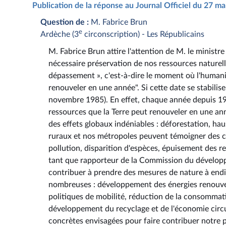
Publication de la réponse au Journal Officiel du 27 m
Question de :
M. Fabrice Brun
e
Ardèche (3
circonscription) - Les Républicains
M. Fabrice Brun attire l'attention de M. le ministre 
nécessaire préservation de nos ressources naturell
dépassement », c'est-à-dire le moment où l'human
renouveler en une année". Si cette date se stabilise 
novembre 1985). En effet, chaque année depuis 19
ressources que la Terre peut renouveler en une an
des effets globaux indéniables : déforestation, ha
ruraux et nos métropoles peuvent témoigner des c
pollution, disparition d'espèces, épuisement des re
tant que rapporteur de la Commission du développ
contribuer à prendre des mesures de nature à endi
nombreuses : développement des énergies renouvelab
politiques de mobilité, réduction de la consommati
développement du recyclage et de l'économie circul
concrètes envisagées pour faire contribuer notre p