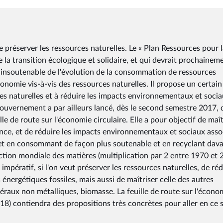
 préserver les ressources naturelles. Le « Plan Ressources pour 
 de la transition écologique et solidaire, et qui devrait prochainem
e insoutenable de l'évolution de la consommation de ressources
onomie vis-à-vis des ressources naturelles. Il propose un certain
es naturelles et à réduire les impacts environnementaux et soci
e Gouvernement a par ailleurs lancé, dès le second semestre 2017,
lle de route sur l'économie circulaire. Elle a pour objectif de maît
nce, et de réduire les impacts environnementaux et sociaux asso
nt et en consommant de façon plus soutenable et en recyclant dav
action mondiale des matières (multiplication par 2 entre 1970 et 
t impératif, si l'on veut préserver les ressources naturelles, de ré
ergétiques fossiles, mais aussi de maîtriser celle des autres
éraux non métalliques, biomasse. La feuille de route sur l'écono
018) contiendra des propositions très concrètes pour aller en ce 