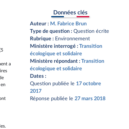
Données clés
Auteur :
M. Fabrice Brun
Type de question :
Question écrite
Rubrique :
Environnement
Ministère interrogé :
Transition
(5
écologique et solidaire
Ministère répondant :
Transition
ment a
écologique et solidaire
ires
Dates :
de
Question publiée le
17 octobre
 en
2017
ont
Réponse publiée le
27 mars 2018
es.