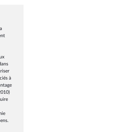
la
ent
aux
 dans
riser
ciés à
antage
2010)
duire
mie
sens.