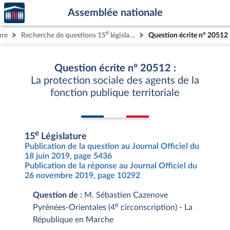
Accèder
Aller au contenu
Aller en bas de la page
Assemblée nationale
à la
page
e
ure
Recherche de questions 15
législature
Question écrite n° 20512
d'accueil
Question écrite n° 20512 :
La protection sociale des agents de la
fonction publique territoriale
e
15
Législature
Publication de la question au Journal Officiel du
18 juin 2019, page 5436
Publication de la réponse au Journal Officiel du
26 novembre 2019, page 10292
Question de :
M. Sébastien Cazenove
e
Pyrénées-Orientales (4
circonscription) - La
République en Marche