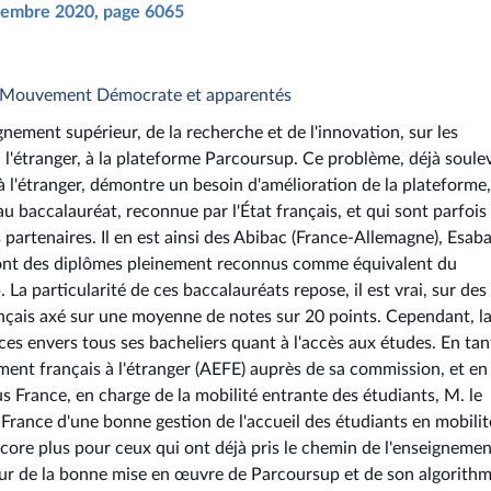
eptembre 2020, page 6065
 - Mouvement Démocrate et apparentés
gnement supérieur, de la recherche et de l'innovation, sur les
 à l'étranger, à la plateforme Parcoursup. Ce problème, déjà soule
à l'étranger, démontre un besoin d'amélioration de la plateforme,
u baccalauréat, reconnue par l'État français, et qui sont parfois
 partenaires. Il en est ainsi des Abibac (France-Allemagne), Esab
i sont des diplômes pleinement reconnus comme équivalent du
a particularité de ces baccalauréats repose, il est vrai, sur des
nçais axé sur une moyenne de notes sur 20 points. Cependant, l
ces envers tous ses bacheliers quant à l'accès aux études. En ta
ent français à l'étranger (AEFE) auprès de sa commission, et en
France, en charge de la mobilité entrante des étudiants, M. le
 France d'une bonne gestion de l'accueil des étudiants en mobilit
ncore plus pour ceux qui ont déjà pris le chemin de l'enseigneme
tour de la bonne mise en œuvre de Parcoursup et de son algorithm