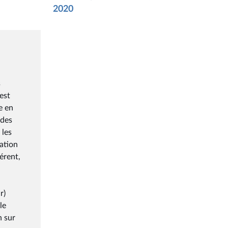
2020
s
est
e en
 des
 les
ation
érent,
r)
le
n sur