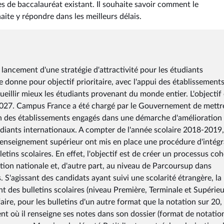
es de baccalauréat existant. Il souhaite savoir comment le
te y répondre dans les meilleurs délais.
ncement d'une stratégie d'attractivité pour les étudiants
e donne pour objectif prioritaire, avec l'appui des établissement
cueillir mieux les étudiants provenant du monde entier. L'objectif 
 2027. Campus France a été chargé par le Gouvernement de mettr
ion des établissements engagés dans une démarche d'amélioration
iants internationaux. A compter de l'année scolaire 2018-2019,
l'enseignement supérieur ont mis en place une procédure d'intégr
etins scolaires. En effet, l'objectif est de créer un processus coh
tion nationale et, d'autre part, au niveau de Parcoursup dans
. S'agissant des candidats ayant suivi une scolarité étrangère, la
 des bulletins scolaires (niveau Première, Terminale et Supérieu
ire, pour les bulletins d'un autre format que la notation sur 20, 
t où il renseigne ses notes dans son dossier (format de notatio