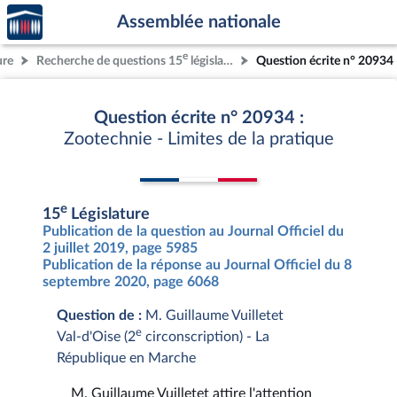
Accèder
Aller au contenu
Aller en bas de la page
Assemblée nationale
à la
page
e
ure
Recherche de questions 15
législature
Question écrite n° 20934
d'accueil
Question écrite n° 20934 :
Zootechnie - Limites de la pratique
e
15
Législature
Publication de la question au Journal Officiel du
2 juillet 2019, page 5985
Publication de la réponse au Journal Officiel du 8
septembre 2020, page 6068
Question de :
M. Guillaume Vuilletet
e
Val-d'Oise (2
circonscription) - La
République en Marche
M. Guillaume Vuilletet attire l'attention