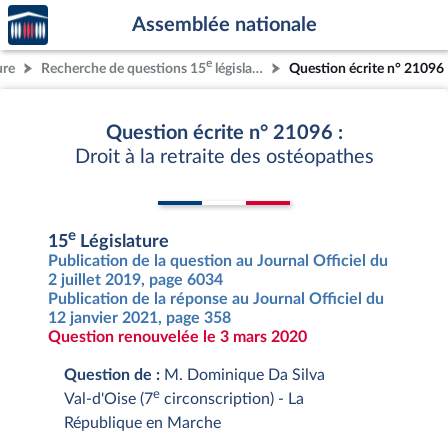
Accèder
Aller au contenu
Aller en bas de la page
Assemblée nationale
à la
page
e
ure
Recherche de questions 15
législature
Question écrite n° 21096
d'accueil
Question écrite n° 21096 :
Droit à la retraite des ostéopathes
e
15
Législature
Publication de la question au Journal Officiel du
2 juillet 2019, page 6034
Publication de la réponse au Journal Officiel du
12 janvier 2021, page 358
Question renouvelée le 3 mars 2020
Question de :
M. Dominique Da Silva
e
Val-d'Oise (7
circonscription) - La
République en Marche