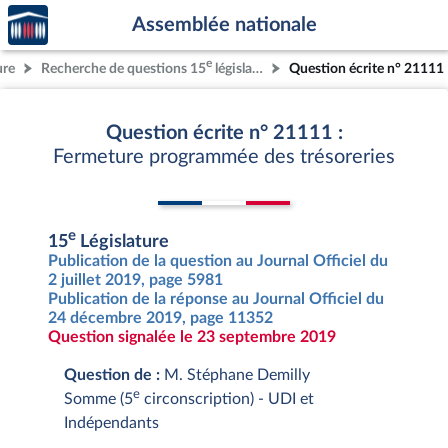
Accèder
Aller au contenu
Aller en bas de la page
Assemblée nationale
à la
page
e
ure
Recherche de questions 15
législature
Question écrite n° 21111
d'accueil
Question écrite n° 21111 :
Fermeture programmée des trésoreries
e
15
Législature
Publication de la question au Journal Officiel du
2 juillet 2019, page 5981
Publication de la réponse au Journal Officiel du
24 décembre 2019, page 11352
Question signalée le 23 septembre 2019
Question de :
M. Stéphane Demilly
e
Somme (5
circonscription) - UDI et
Indépendants