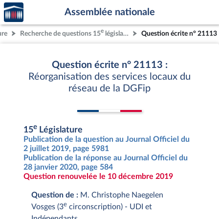
Accèder
Aller au contenu
Aller en bas de la page
Assemblée nationale
à la
page
e
ure
Recherche de questions 15
législature
Question écrite n° 21113
d'accueil
Question écrite n° 21113 :
Réorganisation des services locaux du
réseau de la DGFip
e
15
Législature
Publication de la question au Journal Officiel du
2 juillet 2019, page 5981
Publication de la réponse au Journal Officiel du
28 janvier 2020, page 584
Question renouvelée le 10 décembre 2019
Question de :
M. Christophe Naegelen
e
Vosges (3
circonscription) - UDI et
Indépendants