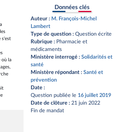
Données clés
Auteur :
M. François-Michel
la
Lambert
des
Type de question :
Question écrite
 s'est
Rubrique :
Pharmacie et
médicaments
es
Ministère interrogé :
Solidarités et
 où la
santé
hages,
Ministère répondant :
Santé et
rche
prévention
Date :
it
re
Question publiée le
16 juillet 2019
Date de clôture :
21 juin 2022
Fin de mandat