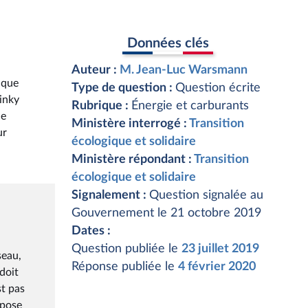
Données clés
Auteur :
M. Jean-Luc Warsmann
 que
Type de question :
Question écrite
inky
Rubrique :
Énergie et carburants
ne
Ministère interrogé :
Transition
ur
écologique et solidaire
Ministère répondant :
Transition
écologique et solidaire
Signalement :
Question signalée au
Gouvernement le 21 octobre 2019
Dates :
Question publiée le
23 juillet 2019
seau,
Réponse publiée le
4 février 2020
doit
t pas
 pose