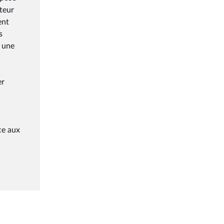
teur
ent
s
y une
er
ce aux