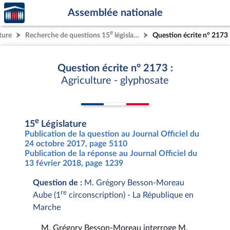
Accèder
Aller au contenu
Aller en bas de la page
Assemblée nationale
à la
page
e
ture
Recherche de questions 15
législature
Question écrite n° 2173
d'accueil
Question écrite n° 2173 :
Agriculture - glyphosate
e
15
Législature
Publication de la question au Journal Officiel du
24 octobre 2017, page 5110
Publication de la réponse au Journal Officiel du
13 février 2018, page 1239
Question de :
M. Grégory Besson-Moreau
re
Aube (1
circonscription) - La République en
Marche
M. Grégory Besson-Moreau interroge M.