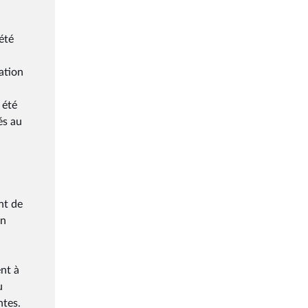
été
tation
 été
és au
nt de
un
ent à
u
ntes.