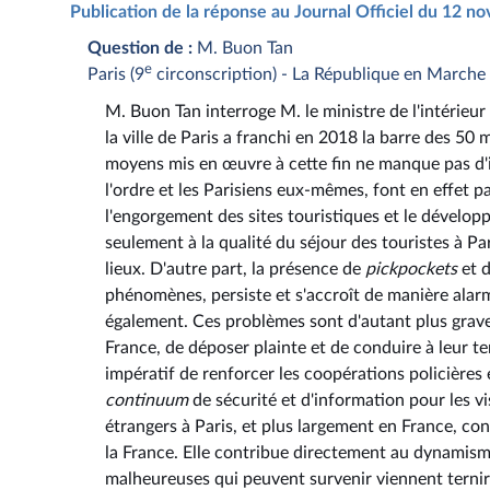
Publication de la réponse au Journal Officiel du 12 
Question de :
M. Buon Tan
e
Paris (9
circonscription) - La République en Marche
M. Buon Tan interroge M. le ministre de l'intérieur 
la ville de Paris a franchi en 2018 la barre des 50 m
moyens mis en œuvre à cette fin ne manque pas d'i
l'ordre et les Parisiens eux-mêmes, font en effet 
l'engorgement des sites touristiques et le développ
seulement à la qualité du séjour des touristes à Par
lieux. D'autre part, la présence de
pickpockets
et d
phénomènes, persiste et s'accroît de manière alar
également. Ces problèmes sont d'autant plus graves q
France, de déposer plainte et de conduire à leur te
impératif de renforcer les coopérations policières e
continuum
de sécurité et d'information pour les vis
étrangers à Paris, et plus largement en France, co
la France. Elle contribue directement au dynamis
malheureuses qui peuvent survenir viennent ternir