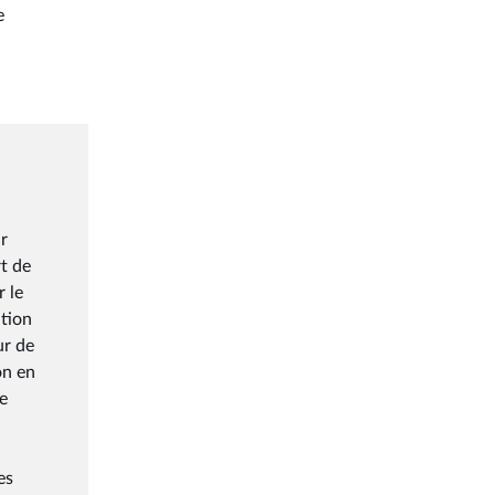
e
ur
rt de
r le
ntion
ur de
on en
le
es