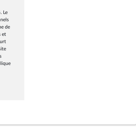
. Le
nnels
ne de
 et
urt
site
s
blique