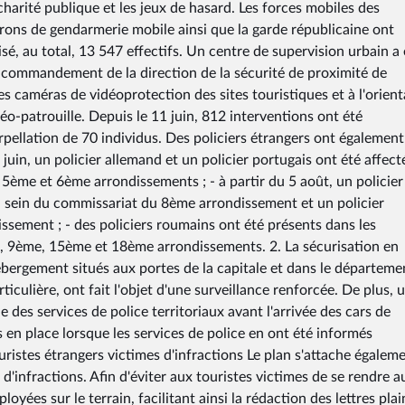
a charité publique et les jeux de hasard. Les forces mobiles des
rons de gendarmerie mobile ainsi que la garde républicaine ont
isé, au total, 13 547 effectifs. Un centre de supervision urbain a 
de commandement de la direction de la sécurité de proximité de
des caméras de vidéoprotection des sites touristiques et à l'orien
o-patrouille. Depuis le 11 juin, 812 interventions ont été
pellation de 70 individus. Des policiers étrangers ont également
juin, un policier allemand et un policier portugais ont été affect
5ème et 6ème arrondissements ; - à partir du 5 août, un policier
 au sein du commissariat du 8ème arrondissement et un policier
sement ; - des policiers roumains ont été présents dans les
, 9ème, 15ème et 18ème arrondissements. 2. La sécurisation en
hébergement situés aux portes de la capitale et dans le départeme
ticulière, ont fait l'objet d'une surveillance renforcée. De plus, 
 des services de police territoriaux avant l'arrivée des cars de
s en place lorsque les services de police en ont été informés
ouristes étrangers victimes d'infractions Le plan s'attache égalem
 d'infractions. Afin d'éviter aux touristes victimes de se rendre a
yées sur le terrain, facilitant ainsi la rédaction des lettres plai