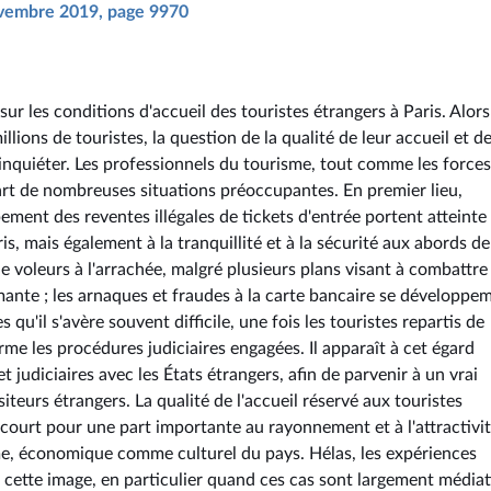
novembre 2019, page 9970
sur les conditions d'accueil des touristes étrangers à Paris. Alor
illions de touristes, la question de la qualité de leur accueil et d
nquiéter. Les professionnels du tourisme, tout comme les forces
part de nombreuses situations préoccupantes. En premier lieu,
ement des reventes illégales de tickets d'entrée portent atteinte
is, mais également à la tranquillité et à la sécurité aux abords de
e voleurs à l'arrachée, malgré plusieurs plans visant à combattre
mante ; les arnaques et fraudes à la carte bancaire se développe
u'il s'avère souvent difficile, une fois les touristes repartis de
rme les procédures judiciaires engagées. Il apparaît à cet égard
t judiciaires avec les États étrangers, afin de parvenir à un vrai
iteurs étrangers. La qualité de l'accueil réservé aux touristes
ncourt pour une part importante au rayonnement et à l'attractivi
me, économique comme culturel du pays. Hélas, les expériences
 cette image, en particulier quand ces cas sont largement médiat