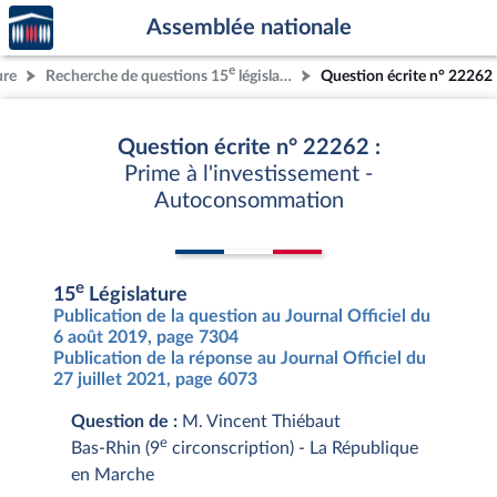
Accèder
Aller au contenu
Aller en bas de la page
Assemblée nationale
à la
page
e
ure
Recherche de questions 15
législature
Question écrite n° 22262
d'accueil
Question écrite n° 22262 :
Prime à l'investissement -
Autoconsommation
e
15
Législature
Publication de la question au Journal Officiel du
6 août 2019, page 7304
Publication de la réponse au Journal Officiel du
27 juillet 2021, page 6073
Question de :
M. Vincent Thiébaut
e
Bas-Rhin (9
circonscription) - La République
en Marche