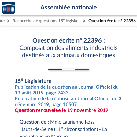
Accèder
Aller au contenu
Aller en bas de la page
Assemblée nationale
à la
page
e
ure
Recherche de questions 15
législature
Question écrite n° 22396
d'accueil
Question écrite n° 22396 :
Composition des aliments industriels
destinés aux animaux domestiques
e
15
Législature
Publication de la question au Journal Officiel du
13 août 2019, page 7433
Publication de la réponse au Journal Officiel du 3
décembre 2019, page 10507
Question renouvelée le 19 novembre 2019
Question de :
Mme Laurianne Rossi
e
Hauts-de-Seine (11
circonscription) - La
République en Marche