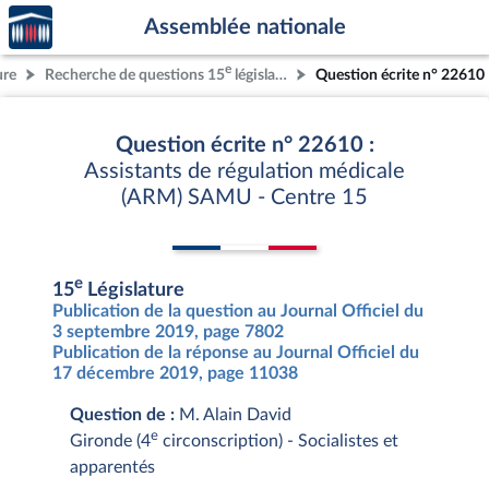
Accèder
Aller au contenu
Aller en bas de la page
Assemblée nationale
à la
page
e
ure
Recherche de questions 15
législature
Question écrite n° 22610
d'accueil
Question écrite n° 22610 :
Assistants de régulation médicale
(ARM) SAMU - Centre 15
e
15
Législature
Publication de la question au Journal Officiel du
3 septembre 2019, page 7802
Publication de la réponse au Journal Officiel du
17 décembre 2019, page 11038
Question de :
M. Alain David
e
Gironde (4
circonscription) - Socialistes et
apparentés