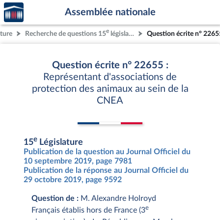
Accèder
Aller au contenu
Aller en bas de la page
Assemblée nationale
à la
page
e
ature
Recherche de questions 15
législature
Question écrite n° 2265
d'accueil
Question écrite n° 22655 :
Représentant d'associations de
protection des animaux au sein de la
CNEA
e
15
Législature
Publication de la question au Journal Officiel du
10 septembre 2019, page 7981
Publication de la réponse au Journal Officiel du
29 octobre 2019, page 9592
Question de :
M. Alexandre Holroyd
e
Français établis hors de France (3