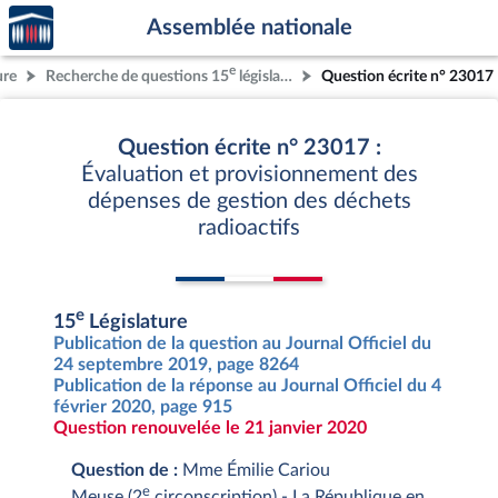
Accèder
Aller au contenu
Aller en bas de la page
Assemblée nationale
à la
page
e
ure
Recherche de questions 15
législature
Question écrite n° 23017
d'accueil
Question écrite n° 23017 :
Évaluation et provisionnement des
dépenses de gestion des déchets
radioactifs
e
15
Législature
Publication de la question au Journal Officiel du
24 septembre 2019, page 8264
Publication de la réponse au Journal Officiel du 4
février 2020, page 915
Question renouvelée le 21 janvier 2020
Question de :
Mme Émilie Cariou
e
Meuse (2
circonscription) - La République en