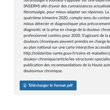
fibromyalgie a souhaité s'appuyer sur une expertise
(INSERM) afin d'avoir des connaissances actualisées
fibromyalgie, pour mieux adapter ses réponses. La p
quatrième trimestre 2020, compte tenu du context
mieux détecter et diagnostiquer plus précocement l
diagnostic et la prise en charge de la douleur chr
professionnel continu pour 2020. S'agissant de la
douleurs chroniques peuvent prendre en charge les 
au plan national sur une carte interactive accessibl
http://solidarites-sante.gouv.fr/soins-et-maladies
douleur-chronique/article/les-structures-specialis
publication des recommandations de la Haute autor
douloureux chronique.
Télécharger le format pdf