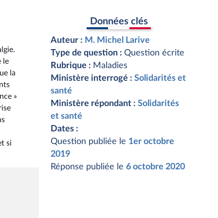
Données clés
Auteur :
M. Michel Larive
lgie.
Type de question :
Question écrite
 le
Rubrique :
Maladies
ue la
Ministère interrogé :
Solidarités et
nts
santé
nce »
Ministère répondant :
Solidarités
rise
et santé
ns
Dates :
Question publiée le
1er octobre
t si
2019
Réponse publiée le
6 octobre 2020