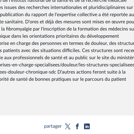
 de l'Institut national de la santé et de la recherche médicale
 issues des recherches internationales et pluridisciplinaires sur 
ublication du rapport de l'expertise collective a été reportée au
e sanitaire. D'ores et déjà des mesures sont mises en œuvre pou
a fibromyalgie par l'inscription de la formation des médecins su
onique dans les orientations prioritaires du développement
 prise en charge des personnes en termes de douleur, des structu
patients avec des situations difficiles. Ces structures sont rec
e aux professionnels de santé et au public sur le site du ministèr
/prises-en-charge-specialisees/douleur/les-structures-specialisee
ees-douleur-chronique-sdc D'autres actions feront suite à la
ité de santé de bonnes pratiques sur le parcours du patient
partager