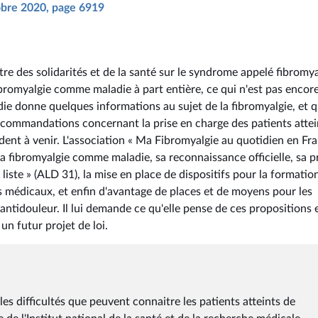
tobre 2020, page 6919
tre des solidarités et de la santé sur le syndrome appelé fibromya
ibromyalgie comme maladie à part entière, ce qui n'est pas encore
die donne quelques informations au sujet de la fibromyalgie, et q
recommandations concernant la prise en charge des patients attei
ent à venir. L'association « Ma Fibromyalgie au quotidien en Fra
a fibromyalgie comme maladie, sa reconnaissance officielle, sa p
iste » (ALD 31), la mise en place de dispositifs pour la formatio
s médicaux, et enfin d'avantage de places et de moyens pour les
antidouleur. Il lui demande ce qu'elle pense de ces propositions e
un futur projet de loi.
les difficultés que peuvent connaitre les patients atteints de