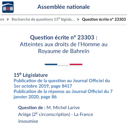
Accèder
Aller au contenu
Aller en bas de la page
Assemblée nationale
à la
page
e
ure
Recherche de questions 15
législature
Question écrite n° 23303
d'accueil
Question écrite n° 23303 :
Atteintes aux droits de l'Homme au
Royaume de Bahreïn
e
15
Législature
Publication de la question au Journal Officiel du
1er octobre 2019, page 8417
Publication de la réponse au Journal Officiel du 7
janvier 2020, page 86
Question de :
M. Michel Larive
e
Ariège (2
circonscription) - La France
insoumise