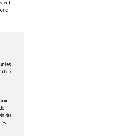
evient
donc
,
ur les
r d'un
raux,
 de
vis du
les.