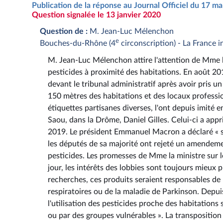
Publication de la réponse au Journal Officiel du 17 m
Question signalée le 13 janvier 2020
Question de :
M. Jean-Luc Mélenchon
e
Bouches-du-Rhône (4
circonscription) - La France 
M. Jean-Luc Mélenchon attire l'attention de Mme la
pesticides à proximité des habitations. En août 20
devant le tribunal administratif après avoir pris u
150 mètres des habitations et des locaux professi
étiquettes partisanes diverses, l'ont depuis imité 
Saou, dans la Drôme, Daniel Gilles. Celui-ci a app
2019. Le président Emmanuel Macron a déclaré « s
les députés de sa majorité ont rejeté un amendemen
pesticides. Les promesses de Mme la ministre sur le 
jour, les intérêts des lobbies sont toujours mieux
recherches, ces produits seraient responsables d
respiratoires ou de la maladie de Parkinson. Depu
l'utilisation des pesticides proche des habitations s
ou par des groupes vulnérables ». La transposition 