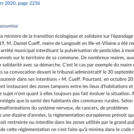
ars 2020, page 2236
insoumise
 ministre de la transition écologique et solidaire sur l'épandage
19, M. Daniel Cueff, maire de Langouët en Ille-et-Vilaine a été r
n arrêté municipal interdisant la pulvérisation de pesticides à moi
onnels sur le territoire de sa commune. De nombreux maires, aux
en solidarité avec sa démarche. C'est le cas par exemple du maire
ris sa convocation devant le tribunal administratif le 30 septemb
outenir dans ses intentions » M. Cueff. Pourtant, en octobre 20
t instaurant des zones tampons entre les lieux d'habitations et 
sujet n'ont quant à elles toujours pas fait évoluer la situation. 
 protégés que la santé des habitants des communes rurales. Selon 
e malformations du système nerveux, de cancers, de problèmes
is une dizaine d'années, la règlementation européenne prévoit qu
oit restreinte ou interdite dans les zones utilités par le grand pu
de cette réglementation ne s'est faite qu'à minima dans le code r