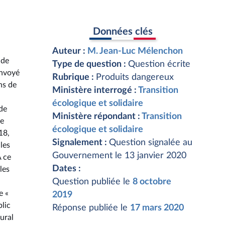
Données clés
Auteur :
M. Jean-Luc Mélenchon
 de
Type de question :
Question écrite
envoyé
Rubrique :
Produits dangereux
ns de
Ministère interrogé :
Transition
écologique et solidaire
 de
Ministère répondant :
Transition
re
écologique et solidaire
18,
Signalement :
Question signalée au
les
Gouvernement le 13 janvier 2020
A ce
Dates :
les
Question publiée le
8 octobre
e «
2019
blic
Réponse publiée le
17 mars 2020
ural