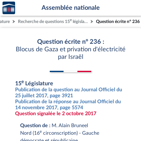
Accèder
Aller au contenu
Aller en bas de la page
Assemblée nationale
à la
page
e
lature
Recherche de questions 15
législature
Question écrite n° 236
d'accueil
Question écrite n° 236 :
Blocus de Gaza et privation d'électricité
par Israël
e
15
Législature
Publication de la question au Journal Officiel du
25 juillet 2017, page 3921
Publication de la réponse au Journal Officiel du
14 novembre 2017, page 5574
Question signalée le 2 octobre 2017
Question de :
M. Alain Bruneel
e
Nord (16
circonscription) - Gauche
démocrate et républicaine