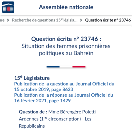
Accèder
Aller au contenu
Aller en bas de la page
Assemblée nationale
à la
page
e
ure
Recherche de questions 15
législature
Question écrite n° 23746
d'accueil
Question écrite n° 23746 :
Situation des femmes prisonnières
politiques au Bahreïn
e
15
Législature
Publication de la question au Journal Officiel du
15 octobre 2019, page 8623
Publication de la réponse au Journal Officiel du
16 février 2021, page 1429
Question de :
Mme Bérengère Poletti
re
Ardennes (1
circonscription) - Les
Républicains