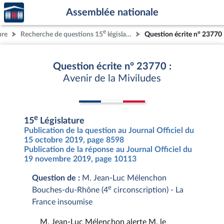
Accèder
Aller au contenu
Aller en bas de la page
Assemblée nationale
à la
page
e
ure
Recherche de questions 15
législature
Question écrite n° 23770
d'accueil
Question écrite n° 23770 :
Avenir de la Miviludes
e
15
Législature
Publication de la question au Journal Officiel du
15 octobre 2019, page 8598
Publication de la réponse au Journal Officiel du
19 novembre 2019, page 10113
Question de :
M. Jean-Luc Mélenchon
e
Bouches-du-Rhône (4
circonscription) - La
France insoumise
M. Jean-Luc Mélenchon alerte M. le