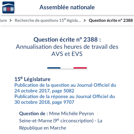
Accèder
Aller au contenu
Aller en bas de la page
Assemblée nationale
à la
page
e
ture
Recherche de questions 15
législature
Question écrite n° 2388
d'accueil
Question écrite n° 2388 :
Annualisation des heures de travail des
AVS et EVS
e
15
Législature
Publication de la question au Journal Officiel du
24 octobre 2017, page 5082
Publication de la réponse au Journal Officiel du
30 octobre 2018, page 9707
Question de :
Mme Michèle Peyron
e
Seine-et-Marne (9
circonscription) - La
République en Marche